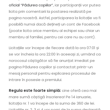
oficial “Pădurea copiilor”
, iar participanții vor putea
licita prin comentarii la postarea realizată pe
pagina noastră. Astfel, participarea la licitație va fi
posibilă numai dacă dețineți un cont de Facebook
(poate licita orice membru al echipei sau chiar un
membru al familiei, pentru cei care nu au cont).
Licitațiile vor începe de fiecare dată la ora 07:01 și
se vor încheia la ora 22:00 în aceeași zi, urmând ca
norocosul câștigător să fie anunțat imediat pe
pagina Pădurea copiilor și contactat printr-un
mesaj personal pentru explicarea procesului de
intrare în posesie a premiului.
Regula este foarte simplă:
cine oferă cea mai
mare sumă câștigă înscrierea! Pe 14 ianuarie,
licitația nr. 1 va începe de la suma de 360 de lei.
Licitațiile nr. 2, 3 și 4 vor porni de la suma declarată