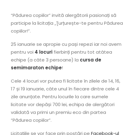
“Pădurea copiilor” invită alergătorii pasionați să
participe la licitația „Ţurțurește-te pentru Pădurea
copiilor!”.
25 ianuarie se apropie cu pași repezi iar noi avem
pentru voi
4 locuri
fierbinți pentru tot atâtea
echipe (a câte 3 persoane) la
cursa de
semimaraton echipe
!
Cele 4 locuri vor putea fi licitate în zilele de 14, 16,
17 și 19 ianuarie, câte unul în fiecare dintre cele 4
zile anunțate. Pentru locurile la care sumele
licitate vor depăși 700 lei, echipa de alergători
validată va primi un premiu eco din partea
“Pădurea copiilor”.
Licitațiile se vor face prin postări pe
Facebook-ul