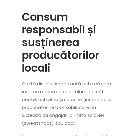
Consum
responsabil și
susținerea
producătorilor
locali
O altă direcție importantă este că vom
încerca mereu să controlam, pe cât
posibil, achizițiile și să achiziționăm de la
producatori responsabili, care nu
lucrează cu angajați la limita sclaviei
(sweatshops) sau copii.