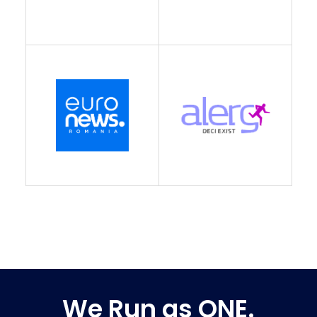
We Run as ONE.