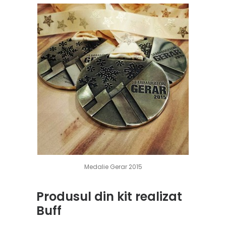
Medalie Gerar 2015
Produsul din kit realizat
Buff