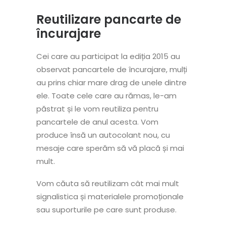
Reutilizare pancarte de
încurajare
Cei care au participat la ediția 2015 au
observat pancartele de încurajare, mulți
au prins chiar mare drag de unele dintre
ele. Toate cele care au rămas, le-am
păstrat și le vom reutiliza pentru
pancartele de anul acesta. Vom
produce însă un autocolant nou, cu
mesaje care sperăm să vă placă și mai
mult.
Vom căuta să reutilizam cât mai mult
signalistica și materialele promoționale
sau suporturile pe care sunt produse.