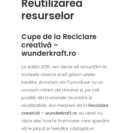
Reutilizarea
resurselor
Cupe de la Reciclare
creativă –
wunderkraft.ro
La ediția 2016, am decis să renunțăm la
trofeele clasice și să găsim unele
inedite. Acestea vor fi ptoduse cu un
consum minim de resurse și, pe cât
posibil, din materiale reciclate și
reutilizabile. Aici meșterii de la
Reciclare
creativă – wunderkraft.ro
au venit cu
niște idei foarte frumoase care sperăm
să le placă și fericților câștigători.