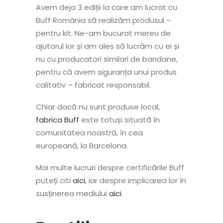
Avem deja 3 ediții la care am lucrat cu
Buff România să realizăm produsul –
pentru kit. Ne-am bucurat mereu de
ajutorul lor și am ales să lucrăm cu ei și
nu cu producatori similari de bandane,
pentru că avem siguranța unui produs
calitativ – fabricat responsabil.
Chiar dacă nu sunt produse local,
fabrica Buff
este totuși situată în
comunitatea noastră, în cea
europeană, la Barcelona.
Mai multe lucruri despre certificările Buff
puteți citi
aici
, iar despre implicarea lor în
susținerea mediului
aici
.