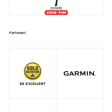
Parteneri: