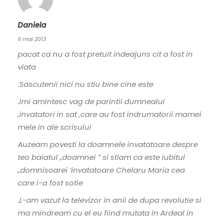
Daniela
6 mai 2013
pacat ca nu a fost pretuit indeajuns cit a fost in
viata
.Sascutenii nici nu stiu bine cine este
.imi amintesc vag de parintii dumnealui
,invatatori in sat ,care au fost indrumatorii mamei
mele in ale scrisului
Auzeam povesti la doamnele invatatoare despre
teo baiatul „doamnei ” si stiam ca este iubitul
„domnisoarei ‘invatatoare Chelaru Maria cea
care i-a fost sotie
.L-am vazut la televizor in anii de dupa revolutie si
ma mindream cu el eu fiind mutata in Ardeal in