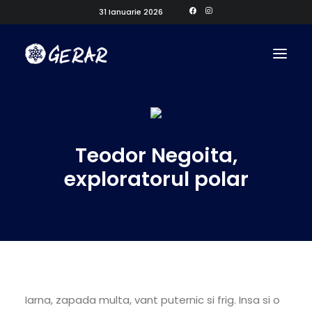
31 Ianuarie 2026
Teodor Negoita,
exploratorul polar
Iarna, zapada multa, vant puternic si frig. Insa si o