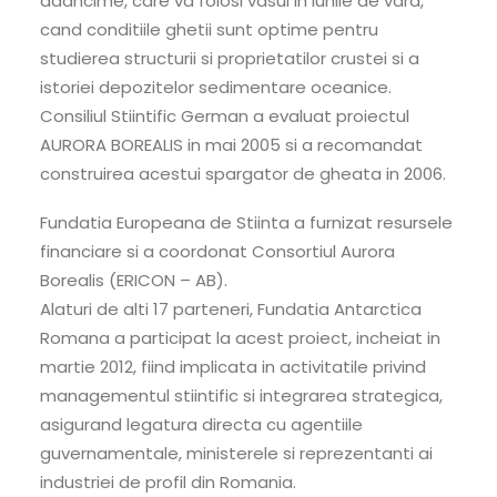
adancime, care va folosi vasul in lunile de vara,
cand conditiile ghetii sunt optime pentru
studierea structurii si proprietatilor crustei si a
istoriei depozitelor sedimentare oceanice.
Consiliul Stiintific German a evaluat proiectul
AURORA BOREALIS in mai 2005 si a recomandat
construirea acestui spargator de gheata in 2006.
Fundatia Europeana de Stiinta a furnizat resursele
financiare si a coordonat Consortiul Aurora
Borealis (ERICON – AB).
Alaturi de alti 17 parteneri, Fundatia Antarctica
Romana a participat la acest proiect, incheiat in
martie 2012, fiind implicata in activitatile privind
managementul stiintific si integrarea strategica,
asigurand legatura directa cu agentiile
guvernamentale, ministerele si reprezentanti ai
industriei de profil din Romania.