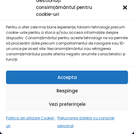
Gestionați
DESPRE
consimțământul pentru
BLOG
cookie-uri
INFO PARTICIPANTI
Pentru a oferi cele mai bune experiențe, folosim tehnologii precum
cookie-urile pentru a stoca și/sau accesa informațiile despre
PROGRAM
dispozitiv. Consimțământul pentru aceste tehnologii ne va permite
să procesăm date precum comportamentul de navigare sau ID-
TRASEU
uri unice pe acest site. Neconsimțământul sau retragerea
consimțământului poate afecta negativ anumite caracteristici și
EDITII PRECEDENTE
funcții.
CONTACT
Accepta
Politici legale
Respinge
TERMENI ȘI CONDIȚII
Vezi preferinţele
PRELUCRAREA DATELOR CU CARACTER PERSONAL
Politica de utilizare Cookie-
Prelucrarea datelor cu caracter
POLITICA DE UTILIZARE COOKIE-URI
uri
personal