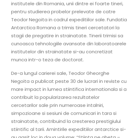
institutele din Romania, unii dintre ei foarte tineri,
pentru studierea probelor prelevate de catre
Teodor Negoita in cadrul expeditiilor sale. Fundatia
Antarctica Romana a trimis tineri cercetatori la
stagii de pregatire in strainatate. Tinerii trimisi sa
cunoasca tehnologiile avansate din laboratoarele
institutelor din strainatate si-au concretizat
munca intr-o teza de doctorat.
De-a lungul carierei sale, Teodor Gheorghe
Negoita a publicat peste 30 de lucrari in reviste cu
mare impact in lumea stiintifica internationala si a
contribuit la popularizarea rezultatelor
cercetarilor sale prin numeroase intalniri,
simpozioane si sesiuni de comunicari in tara si
strainatate, contribuind la cresterea prestigiului
stiintific al tarii. Amintirile expeditiilor antarctice si-
au gasit loc in doua volume: “Stiinta pe gheta –